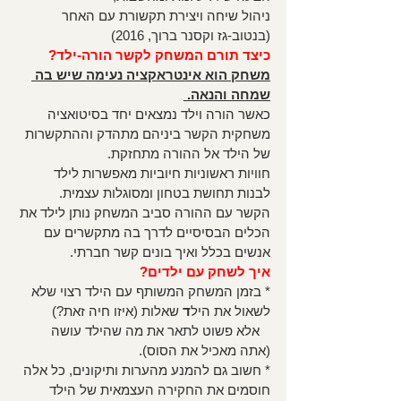
ניהול שיחה ויצירת תקשורת עם האחר 
(בנטוב-גז וקסנר ברוך, 2016)
כיצד תורם המשחק לקשר הורה-ילד?
משחק הוא אינטראקציה נעימה שיש בה 
שמחה והנאה. 
כאשר הורה וילד נמצאים יחד בסיטואציה 
משחקית הקשר ביניהם מתהדק וההתקשרות 
של הילד אל ההורה מתחזקת. 
חוויות ראשוניות חיוביות מאפשרות לילד 
לבנות תחושת בטחון ומסוגלות עצמית. 
הקשר עם ההורה סביב המשחק נותן לילד את 
הכלים הבסיסיים לדרך בה מתקשרים עם 
אנשים בכלל ואיך בונים קשר חברתי. 
איך לשחק עם ילדים?
* בזמן המשחק המשותף עם הילד רצוי שלא 
לשאול את היל
ד 
שאלות (איזו חיה זאת?)
   אלא פשוט לתאר את מה שהילד עושה 
(אתה מאכיל את הסוס).
* חשוב גם להמנע מהערות ותיקונים, כל אלה 
חוסמים את החקירה העצמאית של הילד 