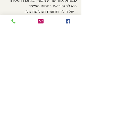
למשחק אחר שהוא מעוניין בו, זכרו המטרה 
היא להגביר את בטחונו העצמי 
   של הילד ותחושת השליטה שלו.
* חשוב להבין כי יכולת ההבנה של חוקים אצל 
ילדים בני פחות מ7-8 שנים היא חלקית.
   לכן אם ילד מציע חוקים שעוזרים לו לנצח 
צריך לאפשר זאת, ללא חשש שהוא לא ילמד 
להפסיד בכבוד. עודדו את הילד 
   לקבוע חוקים חדשים ועשו זאת יחד איתו. גם 
לכם ההורים מותר לקבוע חוקים חדשים.
לסיום:
יש משחקי קופסה ויש משחקי דמיון.
יש משחקי מזל ויש משחקי חשיבה.
יש משחקי פנים ויש משחקי חצר.
יש משחקים למשתתף אחד ויש משחקים 
לקבוצה שלמה.
אין טוב ולא טוב במשחק יש רק עוד, התנסות 
ונסיון, הנאה ולמידה!!
המשחק היא הדרך הטבעית של ילדים 
ללמוד על עצמם על סביבתם ועל העולם 
כולו. 