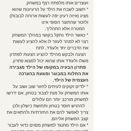
ועוצרים אותו מלפתח רצף במשחק.
* חשוב לשבח את הילד על הרעיונות שהוא 
מציג (איזה רעיון יפה לעשות ארוחה לבובות) 
ולזכור שהתוצר הסופי אינו 
   המטרה אלא התהליך.
* כאשר הילד נתקל בקושי במהלך המשחק 
רצוי לא למהר לעזור לו אלא להציע לעשות 
את הדברים יחד ולעודד, לתת 
  הצעה ולבקש מהילד להציע הצעות לפתרון 
משלו ולעודד אותו שהוא יכול למצוא פתרון. 
פתרון הבעיה במקומו של הילד מגבירה 
את התלות במבוגר ופוגעת בהערכה 
העצמית של הילד.
* ילדים זקוקים לעיתים לחזור שוב ושוב על 
אותו המשחק על מנת לצבור בטחון, אם ידרשו 
למשחק מורכב יותר הם עלולים 
   להרגיש חוסר בטחון ותחושת כישלון ולכן 
צריך לאפשר להם את החזרתיות ולהתאים את 
קצב המשחק אליהם.
* אם הילד מתנגד למשחק מסוים כדאי לעבור 