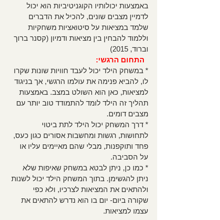
באמצעות יכולותיו הקוגניטיביות הוא יכול 
לדמיין מצבים שונים, להכיל את הדברים 
שלמד במציאות על סיטואציות משחקיות 
וללמוד להבחין בין מציאות ודמיון (קסנר ברוך 
וברוד, 2015)
התחום הרגשי:
* במשחק הילד יכול לעבד חוויות שונות שקרו 
לו, להביא פנימה את עולמו הרגשי, אך בניגוד 
למציאות, כאן הוא השולט במצב. באמצעות 
תהליך זה הילד לומד להתמודד טוב יותר עם 
מצבים דומים. 
* דרך המשחק יכול הילד לתת ביטוי 
לתחושות, רגשות ומחשבות אסורים כגון כעס, 
פחד ותוקפנות, מבלי שהם מאיימים עליו או 
על הסביבה. 
* כמו כן, ניתן לבטא במשחק שאיפות שלא 
ניתן להגשימן. בתוך המשחק הילד יכול לשנות 
ולהתאים את המציאות לצרכיו, ולא כפי 
שקורה ביום- יום בו הוא נדרש להתאים את 
עצמו למציאות. 