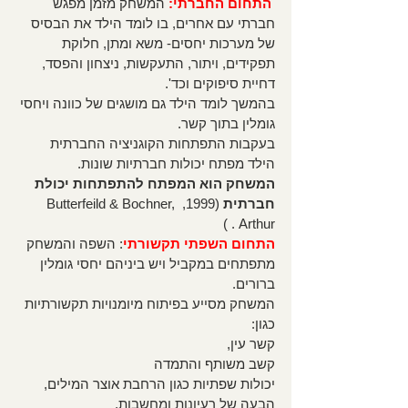
התחום החברתי:
 המשחק מזמן מפגש 
חברתי עם אחרים, בו לומד הילד את הבסיס 
של מערכות יחסים- משא ומתן, חלוקת 
תפקידים, ויתור, התעקשות, ניצחון והפסד, 
דחיית סיפוקים וכד'.
בהמשך לומד הילד גם מושגים של כוונה ויחסי 
גומלין בתוך קשר. 
בעקבות התפתחות הקוגניציה החברתית 
הילד מפתח יכולות חברתיות שונות. 
המשחק הוא המפתח להתפתחות יכולת 
חברתית 
(1999, Butterfeild & Bochner, 
Arthur . )
התחום השפתי תקשורתי
: השפה והמשחק 
מתפתחים במקביל ויש ביניהם יחסי גומלין 
ברורים. 
המשחק מסייע בפיתוח מיומנויות תקשורתיות 
כגון: 
קשר עין, 
קשב משותף והתמדה 
יכולות שפתיות כגון הרחבת אוצר המילים, 
הבעה של רעיונות ומחשבות, 