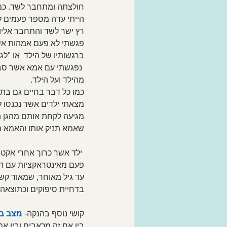
חולצתה ומתחבר לשד. כמו
הייתי עדה מספר פעמים ל
רץ ישר לשד והתחבר אליו.
פגשתי לא פעם אמהות אשר
ברגשותיו של הילד  או "לג
 נפגשתי עם אמא אשר סב
מהילד ועל הילד.
כמו כל דבר בחיים גם בתהלי
מצאתי ילדים אשר נכנסו ל
מגיעה לקחת אותם מהגן הם
שאמא תניק אותו והאמא מצ
 ילד אשר כרוך אחרי אקט
פעם מאינטראקציות עם דמויו
עד גיל מאוחר, שמאוד קשה
בדחיית סיפוקים וכתוצאה 
קושי נוסף בהנקה- 
מצב בו
בין אם זה מכאבים ובין א