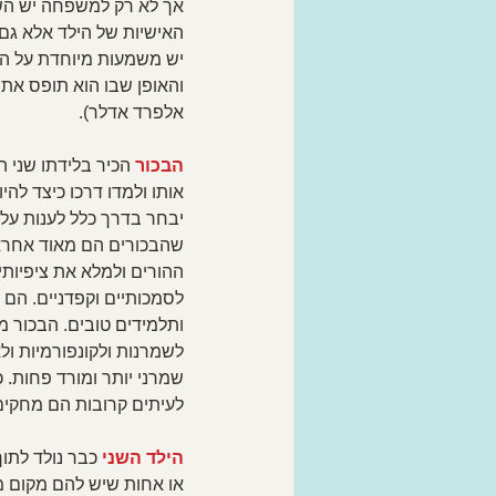
אך לא רק למשפחה יש ה
האישיות של הילד אלא גם 
יש משמעות מיוחדת על הת
והאופן שבו הוא תופס את ע
אלפרד אדלר).
הבכור 
הכיר בלידתו שני הו
אותו ולמדו דרכו כיצד להיו
יבחר בדרך כלל לענות על צ
שהבכורים הם מאוד אחראי
ההורים ולמלא את ציפיותיה
לסמכותיים וקפדניים. הם ב
ותלמידים טובים. הבכור מר
לשמרנות ולקונפורמיות ולא
שמרני יותר ומורד פחות. 
לעיתים קרובות הם מחקים 
הילד השני
 כבר נולד לתו
או אחות שיש להם מקום מ