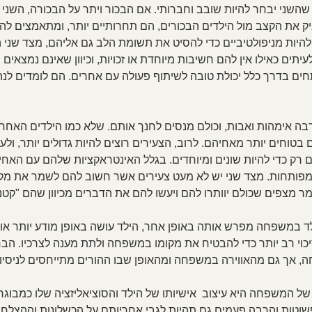
 שהשני יבחר להיות שובב וחברותי. אם הבכור ויתר על הבכורה, השני י
יק את הקצב מול הילדים הבכורים, הם תחרותיים יותר, ומתאמצים להש
היות מניפולטיביים כדי להסיט את תשומת הלב גם אליהם, מצד שני ה
עיתים כאילו אין להם חשיבות מיוחדת או זכויות, וכיוון שאינם נמצאי
ים בדרך כלל יכולת טובה לשיתוף פעולה עם אחרים. הם לומדים לנה
 אימהות ואבות, וכולם מנסים לחנך אותם. שלא כמו הילדים האחרי
בטוחים יותר מאחיהם. לרוב, הצעירים רוצים להיות גדולים יותר, ולע
רק כדי להיות שונים ומיוחדים. בגלל האינטראקציות שלהם עם האחי
 מפותחות. מצד שני יש לא מעט צעירים אשר חשוב להם לשמר את מקומ
מר מצפים שכולם יוותרו להם ויעשו להם את הדברים מכיוון שהם "קטני
לד במשפחה מפרש אותה באופן אחר, הילד עושה באופן מודע יותר או
כוי רב יותר כדי להבטיח את מקומו במשפחה ולתת מענה לצרכיו. הב
אך גם מהאווירה במשפחה ומהאופן שבו ההורים מתייחסים לניסיונות
 המשפחה היא עיצוב  אישיותו של הילד והסוציאליזציה שלו כמבוגר.
שוטות והרבה פעמים גם תהיות לגבי אחריותם על הכשלונות וההצלחות