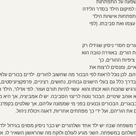
שפעה על התפתחות 
למיקום הילד בסדר הלידה 
פתחות אישיות הילד 
צמו ואת סביבתו. (לפי 
רים חסרי ניסיון שגידלו רק 
ת הורים. באווירה טובה הוא 
יפיות ההורים, כך 
ים, ומנסים לרצות את 
ם. לכן נוכל לראות לפי הבכור מה שחשוב להורים. ילדים בכורים עלול
דרך כלל גם בעלי הישגים גבוהים, נחושים, רציניים, פרפקציוניסטים,
גיש שהכוח הוא זכותו והוא  עשוי להיות תורם ועוזר. לפי אדלר, הילד ה
 אוהב שינויים. הבכור נוטה לריצוי הסביבה. יש לו אמביציה, אך היא
כבוגרים, הבכורים נכנעים בפני מי שממונה עליהם, אך שולטים בקפדנ
את הוריהם, ועל ידי כך מפתחים אחריות, דאגה ויכולת ניהול.
ך משפחה שבה יש ילד אחד ושלהורים יש כבר ניסיון מסוים בגידול ילדי
שלהם במשפחה. השני מגיע לעולם ולוקח מה שהראשון השאיר לו. אם