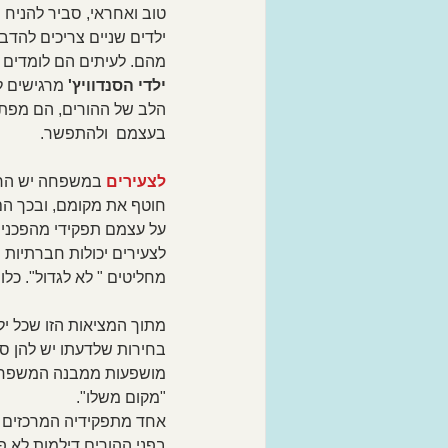
טוב ואחראי, סביר להניח 
ילדים שניים צריכים להדב
מהם. לעיתים הם לומדים ל
ילדי הסנדוויץ'
 מרגישים ל
הלב של ההורים, הם מפתח
בעצמם  ולהתפשר.
לצעירים 
במשפחה יש הרבה
חוטף את מקומם, ובכך הם 
על עצמם תפקידי מהפכנים 
לצעירים יכולות חברתיות
מחליטים " לא לגדול". כלו
מתוך המציאות הזו שכל י
בחירות שלדעתו יש להן סי
מושפעות ממבנה המשפחה, 
"מקום משלו".  
אחד מתפקידיה המרכזים של
בפני ההורים דילמות לא פ