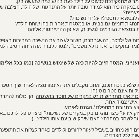
אומר שמתפקידכם לכעוס על הילד כעת בנוגע למה שנעשה בגן. 
במקרה כזה הוא למידה טובה יותר על התנהגותו של הילד
. הצלבה של
פעמית?
בטא את תסכוליו על ידי נשיכות? 
נהגות דומים גם בבית, או במסגרות אחרות בהן שוהה הילד? 
ת במציאת הגורמים לנשיכות, ולאופן ההתייחסות אליהם. 
ות של ילדכם, בהשגחתכם, חשוב לעצור את הנשיכה במהירות האפש
. לומר בתקיפות, "אנחנו לא נושכים" , לנסות לברר מה הייתה הסיבה לנש
ענייני. המסר חייב להיות כזה שלשימוש בנשיכה (כמו בכל אלימות
שלא בנוכחותכם, ואתם מקבלים את האינפורמציה לאחר שוך הסערה
 זה אינם נוטרים טינה! 
שיכות אינן מתרחשות רק במקרים של חוסר בהשגחה
. הן יכולות להתר
 אישי צמוד אחר. 
א בתגובת המטפלת / הגננת לאירוע. 
וק אירע? כיצד נוהגים בגן במקרים של נשיכות? וכיצד טופל ילדכם בא
חזר לשחק במהרה? האם שיחק שוב עם אותו הילד?...)
רים הוא מחוייב בשביל לעזור להורים ולילדים כאחד לצלוח את התופעה
שות לכל הצדדים.