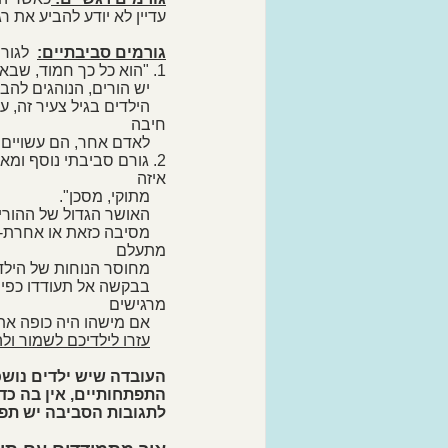
עדיין לא יודע להביע את רג
גורמים סביבתיים:
  לגור
1. "הוא כל כך חמוד, שבא לי לאכול אותו לפעמים" מוכר לכם המשפט? 
    יש הורים, הנוהגים להביע חיבה ואהבה לילדיהם, על ידי נשיכות "ידידותיות". 
    הילדים בגיל צעיר ז
חיבה 
    לאדם אחר, הם עשויים לעשות זאת על ידי נשיכה "ידידותית".
2. גורם סביבתי נוסף ומ
איזה 
    מתוקי, מסכן". 
    האושר הגדול של ההורים לראות ילדים מתחבקים ומתנשקים.
    מסיבה כזאת או אחרת- המבוגר רואה בזה סימן לאמפתיה ולחמידות של 
מתעלם 
    מחוסר הנוחות של הילד המחובק, מנושק שלא מרצונו ובטח לא להנאתו ובטיחותו. 
    בבקשה אל תעודדו כפ
מרגישים 
    אם מישהו היה כופה את עצמו עליכם! 
עזרו לילדיכם לשמור ו
העובדה שיש ילדים נושכי
התפתחותיים, אין בה כדי
לתגובות הסביבה יש תפ