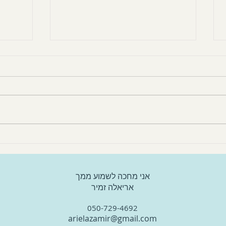
להישא
הלמידה הבלתי פורמאלית
אני מחכה לשמוע ממך
אריאלה זמיר
050-729-4692
ariela
zamir@gmail.com