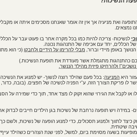
פעת הנשיכות?
תופעה ואת מניעיה אך אין זה אומר שאנחנו מסכימים איתה או מקבלי
ו נמצאים.
כי
 לנשיכות- צריכה להיות כמו בכל מקרה אחר בו פעוט עבר על הכללים
של הכללים, יחד עם אכיפה של התנהגות נכונה.  
נושך באופן מיידי וברור, 
מבלי להרימו על הידיים ולחבקו
 (כי הוא מתוס
נושכים"! ולהרחיקו פיזית מהילד הננשך.
ור היא 
המניעה
: בכל פעם שהילד רוצה לנשוך- יש למנוע את הנשיכה ש
ר לו פריקת הצורך הזה, ע"י הפניה לנשיכה של חפצים. (בובה, כדור, נשכ
ם- במידה ויש תופעה נרחבת של נשיכות בגן הילדים חייבים לבדוק את
ק כיצד לתווך ולמנוע תסכולים, כדי למנוע הופעה של נשיכות, ולשם כך י
 מופיעות בשעה מסוימת ביום, למשל, לפני שנת הצהרים כשהילד עייף? 