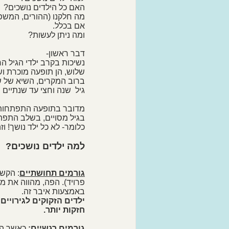
האם כל הילדים נושכים?
מה חלקנו (ההורים, המשפח
אם בכלל.
ומה ניתן לעשות?
דבר ראשון-
נשיכות בקרב ילדי הגיל הר
שלוש, הן תופעה מוכרת וש
ברוב המקרים, השיא של ש
גיל  שנה וחצי עד שנתיים ו
מדובר בתופעה התפתחותית,
בגיל מסויים, בשלב התפתח
כלומר- לא כל ילד נושך! 
למה ילדים נושכים?
גורמים תחושתיים
: הקשר
פרויד). הפה, מהווה את מ
באמצעות איבר זה. 
ילדים הזקוקים לגירויים
חזקות יותר.
גורמים רגשיים:
כאשר הפע