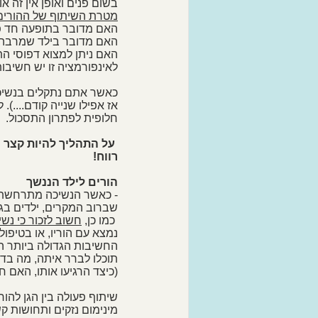
בשום פנים ואופן אין זה 
מטרת השיתוף של ההורים 
האם מדובר בתופעה חד 
האם מדובר בילד שמרבה ל
האם ניתן למצוא דפוסי הת
לאינפורמציה זו יש חשיבו
כאשר אתם נתקלים בנשיכ
אז אפילו שנייה קודם....)
חלופית לפתרון התסכול. 
על התהליך להיות קצר ו
רווח! 
הורים לילד הננשך
- כאשר הנשיכה מתרחשת 
שברוב המקרים, ילדים בגיל
 כמו כן, 
חשוב לזכור כי נ
נמצא עם הוריו, או בטיפול
החשיבות הגדולה ביותר הי
תוכלו לברר איתה, מה בדי
(כיצד הרגיעו אותו, האם 
שיתוף פעולה בין הגן להו
מינימום נזקים ותחושות ק