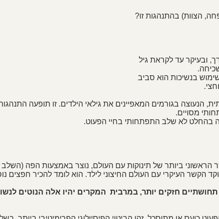
ה, הצוות) בהתנהגות זו? 
ך, ובעיקר עד לקראת גיל 
כיחה. 
ימוש בנשיכות הוא סביב 
חצי.
 הנעוצה בגורמים המאפיינים את גילאי הילדים. זו תופעה התנהגות
ותי מסויים.
וזה בהחלט לא שלב התפתחותי בחיי הפעוט.
 הראשוני ביותר של תינוקות עם העולם, נוצר באמצעות הפה (השלב הא
וקד הקשר העיקרי עם העולם החיצוני לילד. הוא לומד להכיר חפצים נו
 תחושתיים חזקים יותר, במרבית  המקרים יהיו אלה הנוטים לנשוך
וט כועס או מתוסכל, זהו הביטוי הפיסיולוגי הפרימיטיבי ביותר. בשלב