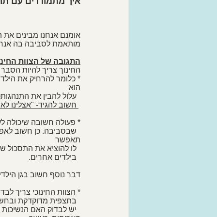
איך מתמודדים עם תו
אומנם אנחנו מבינים את ה
מותאמת לסביבה בה אנחנ
התגובה של הצוות החינו
החינוך צריך להיות הסבר 
* כלומר להרחיק את הילד ה
הוא 
  עלול להבין את התנהגותכם כהתנהגות מתגמלת אשר מעודדת את תופעת הנשיכות.)
 חשוב להגיד- "אצלינו לא 
* פעולה חשובה שיכולה לעז
  שבסביבה. כן חשוב לאפש
תאפשר 
  לו להוציא את התסכול שלו או לקבל את הגירוי שהוא זקוק לו מצד אחד, תוך כדי שמירה על הסביבה ומניעת פגיעה 
  בילדים אחרים.  
דבר נוסף חשוב בגן הילדי
* הצוות החינוכי צריך לבדו
  בתצפית מדוקדקת ובחשיבה שיטתית.
  יש לבדוק האם הנשיכות